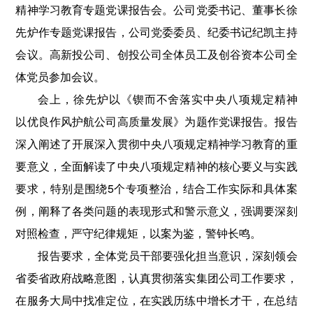
精神学习教育专题党课报告会。公司党委书记、董事长徐
先炉作专题党课报告，公司党委委员、纪委书记纪凯主持
会议。高新投公司、创投公司全体员工及创谷资本公司全
体党员参加会议。
会上，徐先炉以《锲而不舍落实中央八项规定精神
以优良作风护航公司高质量发展》为题作党课报告。报告
深入阐述了开展深入贯彻中央八项规定精神学习教育的重
要意义，全面解读了中央八项规定精神的核心要义与实践
要求，特别是围绕5个专项整治，结合工作实际和具体案
例，阐释了各类问题的表现形式和警示意义，强调要深刻
对照检查，严守纪律规矩，以案为鉴，警钟长鸣。
报告要求，全体党员干部要强化担当意识，深刻领会
省委省政府战略意图，认真贯彻落实集团公司工作要求，
在服务大局中找准定位，在实践历练中增长才干，在总结