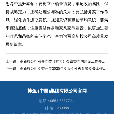
思考中提升本领；要树立正确业绩观，牢记政治属性，保
持战略定力，正确处理公与私的关系；要弘扬务实工作作
风，强化协作进取意识、规矩意识和勤俭节约意识；要筑
牢廉洁底线，注重廉洁修身和家风家教建设，以更加过硬
的作风和昂扬的奋斗姿态，奋力谱写高新投公司高质量发
展新篇章。
上一篇：
高新投公司召开党委（扩大）会议暨党的建设工作领导小组会议
下一篇：
高新投公司党委开展2025年党员党性教育暨党务工作人员培训
博鱼·(中国)集团有限公司官网
电 话：0551-63677211
邮 编：230088