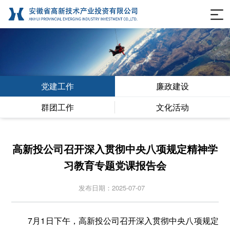
党建工作
廉政建设
群团工作
文化活动
高新投公司召开深入贯彻中央八项规定精神学
习教育专题党课报告会
发布日期：2025-07-07
7月1日下午，高新投公司召开深入贯彻中央八项规定