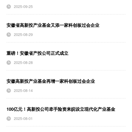
2025-09-25
安徽省高新投产业基金又添一家科创板过会企业
2025-08-29
重磅！安徽省产投公司正式成立
2025-08-28
安徽高新投产业基金再增一家科创板过会企业
2025-08-14
100亿元！高新投公司牵手险资来皖设立现代化产业基金
2025-08-01