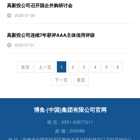
高新投公司召开国企并购研讨会
2025-07-30
高新投公司连续7年获评AAA主体信用评级
2025-07-01
首页
上一页
1
2
3
4
5
6
下一页
尾页
博鱼·(中国)集团有限公司官网
电 话：0551-63677211
邮 编：230088
地 址：安徽省合肥市经开区繁华大道与宿松路交口万科产融中心